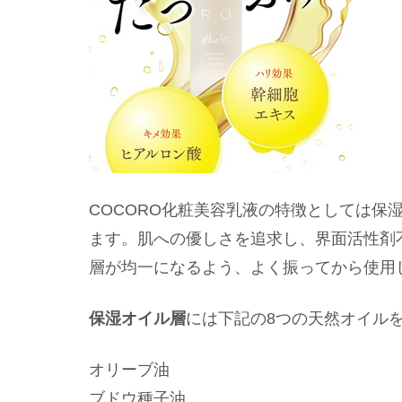
COCORO化粧美容乳液の特徴としては保
ます。肌への優しさを追求し、界面活性剤
層が均一になるよう、よく振ってから使用
保湿オイル層
には下記の8つの天然オイル
オリーブ油
ブドウ種子油