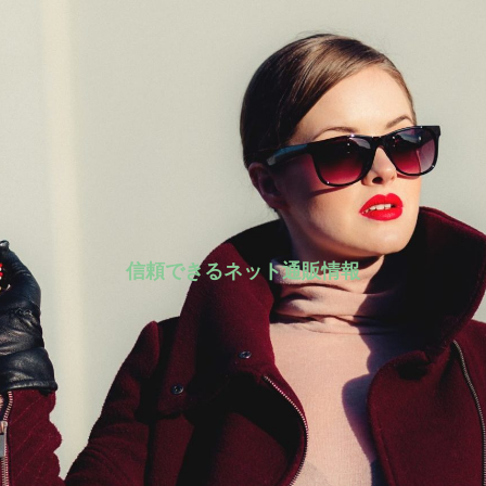
信頼できるネット通販情報