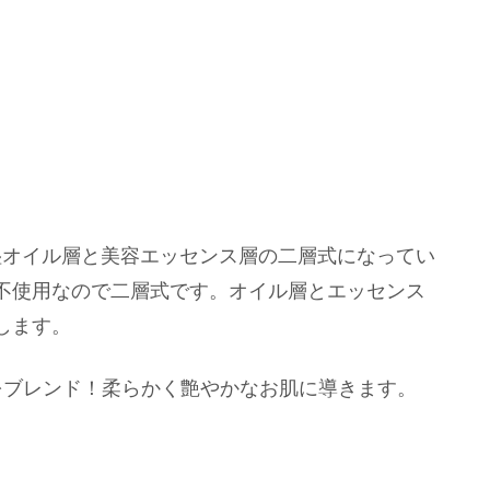
湿オイル層と美容エッセンス層の二層式になってい
不使用なので二層式です。オイル層とエッセンス
します。
をブレンド！柔らかく艶やかなお肌に導きます。