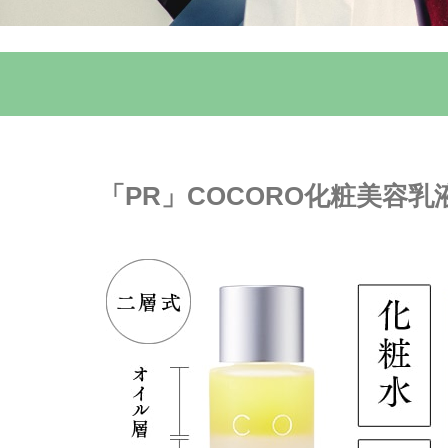
「PR」COCORO化粧美容乳