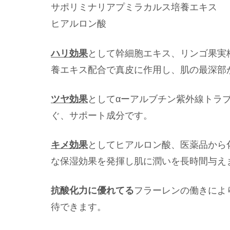
サポリミナリアプミラカルス培養エキス
ヒアルロン酸
ハリ効果
として幹細胞エキス、リンゴ果実
養エキス配合で真皮に作用し、肌の最深部
ツヤ効果
としてαーアルブチン紫外線トラ
ぐ、サポート成分です。
キメ効果
としてヒアルロン酸、医薬品から
な保湿効果を発揮し肌に潤いを長時間与え
抗酸化力に優れてる
フラーレンの働きによ
待できます。