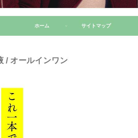
ホーム
サイトマップ
液 / オールインワン