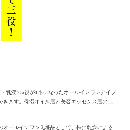
液・乳液の3役が1本になったオールインワンタイプ
できます。保湿オイル層と美容エッセンス層の二
のオールインワン化粧品として、特に乾燥による