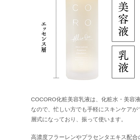
COCORO化粧美容乳液は、化粧水・美容
なので、忙しい方でも手軽にスキンケアが
層式になっており、振って使います。
高濃度フラーレンやプラセンタエキス配合