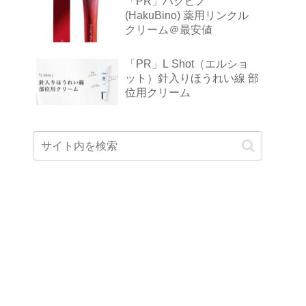
「PR」ハクビノ
(HakuBino) 薬用リンクル
クリーム＠最安値
「PR」L Shot（エルショ
ット）針入りほうれい線 部
位用クリーム