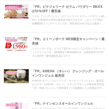
「PR」ピクジェリーク セラム パウダリー BB-EX
コスメ
@53％OFF！最安値
ペスカ ファンデーション（ピクジェリーク セラム パウダリー BB-
EX）が初回53％OFFの最安値で購入できます。これ１つで7役の
多機能BBファンデーションです。美容成分が92％以上も配合！シ
ミやくすみなどの大人肌にお悩みの方にお勧めの商品です。
「PR」エミーノボーテ WEB限定キャンペーン！最
コスメ
安値
エミーノボーテは、１つで７役のオールインワンのモイスチャーリ
ッチクリームです。WEB限定で初回特典付き、定期初回55％OFF
の1,980円！最安値販売店はコチラ
「PR」KIREHA （キレハ） クレンジング・オール
コスメ
インワンジェル 販売店
KIREHA キレハ（クレンジング・オールインワンジェル） 販売店
はコチラ！KIREHA （キレハ） スキンケアセットの最安値 販売店
です。時短コスメとして発売後すぐに9冠獲得した人気商品です。
SNSでも話題のKIREHA （キレハ）初回限定ですが大幅値引き中
です。KIREHA 最安値 販売店の紹介です。
「PR」ナインセンスオールインワンジェル
コスメ
ナインセンスオールインワンジェルの紹介。ナインセンスオールイ