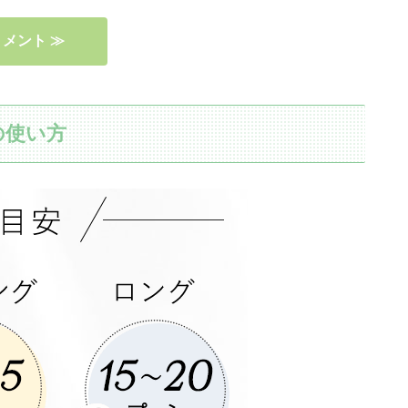
メント ≫
の使い方