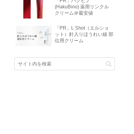
「PR」ハクビノ
(HakuBino) 薬用リンクル
クリーム＠最安値
「PR」L Shot（エルショ
ット）針入りほうれい線 部
位用クリーム